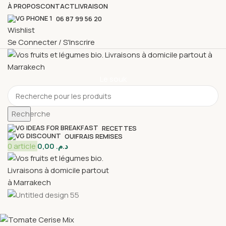
À PROPOS
CONTACT
LIVRAISON
06 87 99 56 20
Wishlist
Se Connecter / S'Inscrire
Le souk
Recherche
RECETTES
OUIFRAIS REMISES
0
article
0,00
د.م.