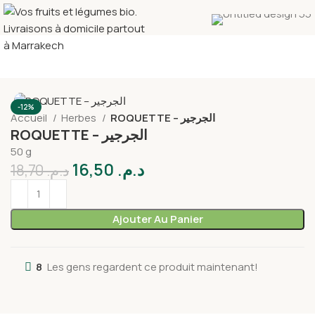
-12%
Accueil
Herbes
ROQUETTE – الجرجير
ROQUETTE – الجرجير
50 g
16,50
د.م.
18,70
د.م.
Ajouter Au Panier
8
Les gens regardent ce produit maintenant!