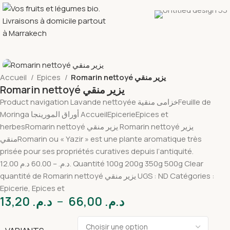
Accueil
Epices
Romarin nettoyé يزير منقي
Romarin nettoyé يزير منقي
Product navigation Lavande nettoyée خزامى منقيةFeuille de
Moringa أوراق المورينجا AccueilEpicerieEpices et
herbesRomarin nettoyé يزير منقي Romarin nettoyé يزير
منقيRomarin ou « Yazir » est une plante aromatique très
prisée pour ses propriétés curatives depuis l’antiquité.
12.00 د.م. – 60.00 د.م. Quantité 100g 200g 350g 500g Clear
quantité de Romarin nettoyé يزير منقي UGS : ND Catégories :
Epicerie, Epices et
13,20
د.م.
–
66,00
د.م.