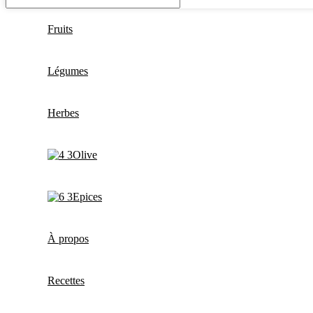
Fruits
Légumes
Herbes
Olive
Epices
À propos
Recettes