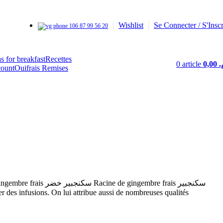
Wishlist
Se Connecter / S'Inscr
06 87 99 56 20
Recettes
0
article
0,00
م
Ouifrais Remises