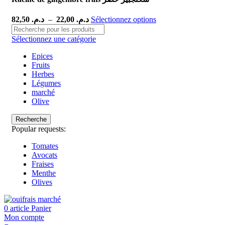
82,50
د.م.
–
22,00
د.م.
Sélectionnez options
Sélectionnez une catégorie
Epices
Fruits
Herbes
Légumes
marché
Olive
Recherche
Popular requests:
Tomates
Avocats
Fraises
Menthe
Olives
marché
0
article
Panier
Mon compte