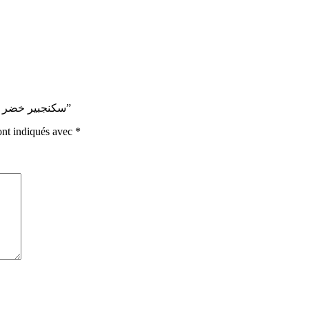
Soyez le premier à laisser votre avis sur “Racine de gingembre frais سكنجبير خضر”
ont indiqués avec
*