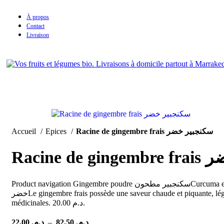
À propos
Contact
Livraison
Accueil
Epices
Racine de gingembre frais سكنجبير خضر
Racine
Product navigation Gingembre poudre سكنجبير مطحونCurcuma en poudre خرقوم مطحون AccueilEpicerieEpices et herbesRacine de gingembre frais سكنجبير خضر Racine de gingembre frais سكنجبير
خضرLe gingembre frais possède une saveur chaude et piquante, légèrement citronnée. Il est utilisé pour aromatiser des plats et pour préparer des infusions. On lui attribue aussi de nombreuses qualités
médicinales. 20.00 د.م.
22,00
د.م.
–
82,50
د.م.