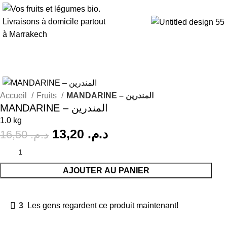
-20%
Accueil
Fruits
MANDARINE – المندرين
MANDARINE – المندرين
1.0 kg
13,20
د.م.
16,50
د.م.
AJOUTER AU PANIER
3
Les gens regardent ce produit maintenant!