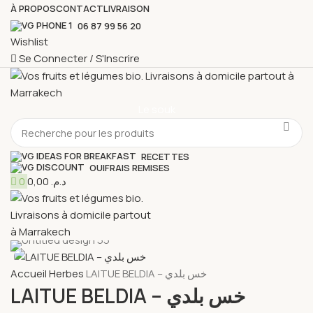
À PROPOS
CONTACT
LIVRAISON
06 87 99 56 20
Wishlist
Se Connecter / S'Inscrire
Le souk
RECETTES
OUIFRAIS REMISES
0
0,00
د.م.
Accueil
Herbes
LAITUE BELDIA – خس بلدي
LAITUE BELDIA – خس بلدي