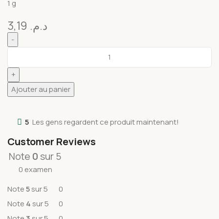
1 g
3,19
د.م.
Ajouter au panier
5
Les gens regardent ce produit maintenant!
Customer Reviews
Note
0
sur 5
0 examen
Note
5
sur 5
0
Note
4
sur 5
0
Note
3
sur 5
0