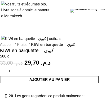
-10%
Accueil
Fruits
KIWI en barquette – كيوي
KIWI en barquette – كيوي
500 g
29,70
د.م.
33,00
د.م.
AJOUTER AU PANIER
20
Les gens regardent ce produit maintenant!