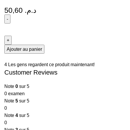
50,60
د.م.
Ajouter au panier
4
Les gens regardent ce produit maintenant!
Customer Reviews
Note
0
sur 5
0 examen
Note
5
sur 5
0
Note
4
sur 5
0
Note
3
sur 5