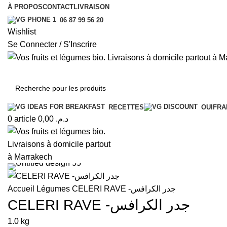
À PROPOS
CONTACT
LIVRAISON
06 87 99 56 20
Wishlist
Se Connecter / S'Inscrire
RECETTES
OUIFRA
0
article
0,00
د.م.
Accueil
Légumes
CELERI RAVE -جدر الكرافس
CELERI RAVE -جدر الكرافس
1.0 kg