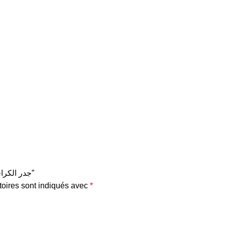
Soyez le premier à laisser votre avis sur “CELERI RAVE -جدر الكرافس”
oires sont indiqués avec
*