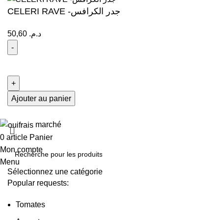
CELERI RAVE -جدر الكرافس
50,60
د.م.
Ajouter au panier
marché
0
article
Panier
Mon compte
Menu
Sélectionnez une catégorie
Popular requests:
Tomates