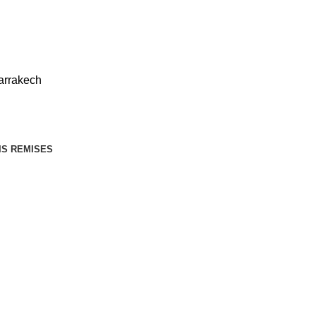
Le souk
IS REMISES