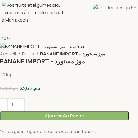
-14%
Accueil
Fruits
BANANE IMPORT – موز مستورد
BANANE IMPORT – موز مستورد
1.0 kg
23,65
د.م.
27,50
د.م.
Ajouter Au Panier
14
Les gens regardent ce produit maintenant!