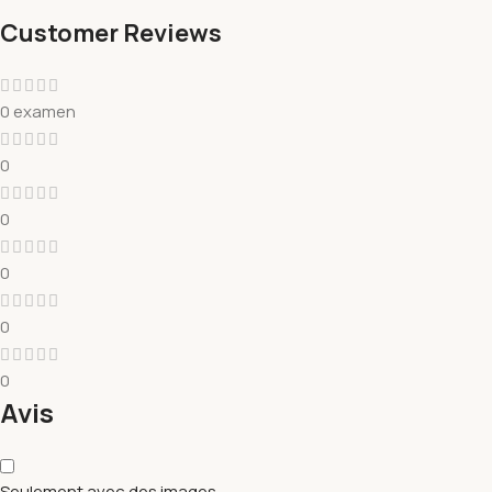
Customer Reviews
0 examen
0
0
0
0
0
Avis
Seulement avec des images