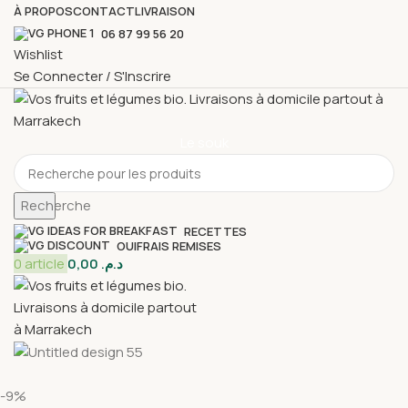
À PROPOS
CONTACT
LIVRAISON
06 87 99 56 20
Wishlist
Se Connecter / S'Inscrire
Le souk
Recherche
RECETTES
OUIFRAIS REMISES
0
article
0,00
د.م.
-9%