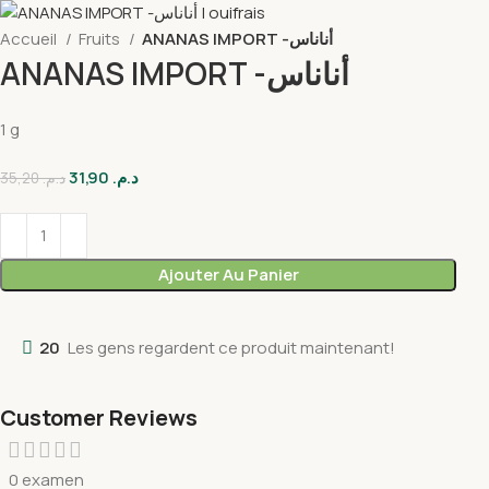
Accueil
Fruits
ANANAS IMPORT -أناناس
ANANAS IMPORT -أناناس
1 g
31,90
د.م.
35,20
د.م.
Ajouter Au Panier
20
Les gens regardent ce produit maintenant!
Customer Reviews
0 examen