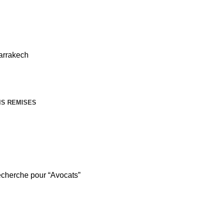
Le souk
IS REMISES
echerche pour “Avocats”