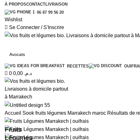
0
À PROPOS
CONTACT
LIVRAISON
06 87 99 56 20
Wishlist
Se Connecter / S'Inscrire
RECETTES
OUIFRA
0
0,00
د.م.
Accueil
Sook fruits légumes Marrakech maroc
Résultats de r
Fruits
Légumes